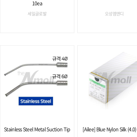
10ea
세일글로발
오성엠앤디
Stainless Steel Metal Suction Tip
[Ailee] Blue Nylon Silk (4.