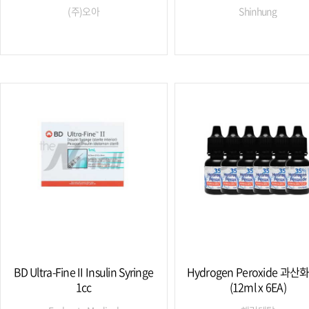
(주)오아
Shinhung
BD Ultra-Fine II Insulin Syringe
Hydrogen Peroxide 과
1cc
(12ml x 6EA)