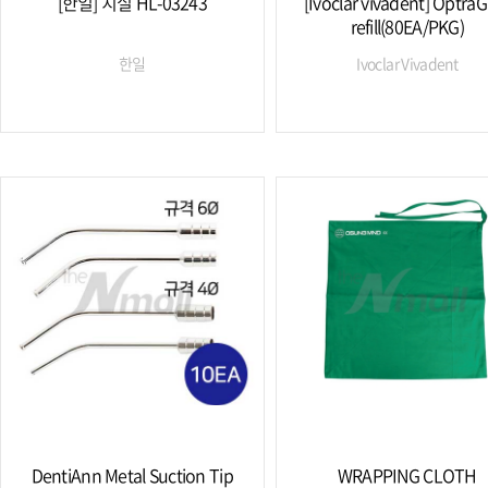
[한일] 치실 HL-03243
[Ivoclar vivadent] Optra
refill(80EA/PKG)
한일
Ivoclar Vivadent
DentiAnn Metal Suction Tip
WRAPPING CLOTH