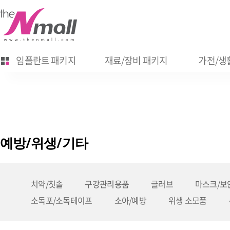
임플란트 패키지
재료/장비 패키지
가전/생활
예방/위생/기타
치약/칫솔
구강관리용품
글러브
마스크/보
소독포/소독테이프
소아/예방
위생 소모품