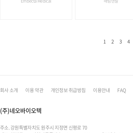
Embecta Medical
해림덴탈
1
2
3
4
회사 소개
이용 약관
개인정보 취급방침
이용안내
FAQ
(주)네오바이오텍
주소. 강원특별자치도 원주시 지정면 신평로 70