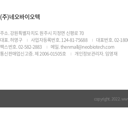
(주)네오바이오텍
주소. 강원특별자치도 원주시 지정면 신평로 70
대표. 허영구
사업자등록번호. 124-81-75688
대표번호. 02-1800
팩스번호. 02-582-2883
메일. thenmall@neobiotech.com
통신판매업신고증. 제 2006-01505호
개인정보관리자. 임영재
copyright. 2022. ww