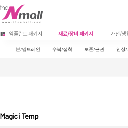
임플란트 패키지
재료/장비 패키지
가전/생활
본/멤브레인
수복/접착
보존/근관
인상
교정
기공
예방/
CAD/CAM, Digital
Magic i Temp