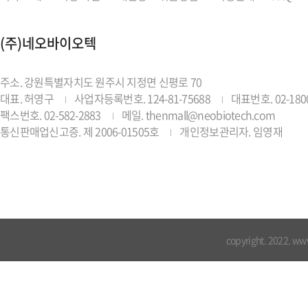
(주)네오바이오텍
주소. 강원특별자치도 원주시 지정면 신평로 70
대표. 허영구
사업자등록번호. 124-81-75688
대표번호. 02-1800
팩스번호. 02-582-2883
메일. thenmall@neobiotech.com
통신판매업신고증. 제 2006-01505호
개인정보관리자. 임영재
copyright. 2022. ww