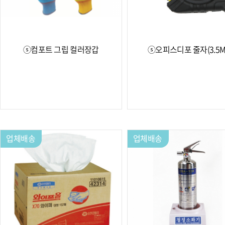
ⓢ컴포트 그립 컬러장갑
ⓢ오피스디포 줄자(3.5M
업체배송
업체배송