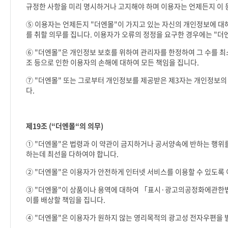
규정한 사항을 미리 명시하거나 고지해야 하며 이용자는 언제든지 이 
⑤ 이용자는 언제든지
"
더엔몰
"
이 가지고 있는 자신의 개인정보에 대
를 취할 의무를 집니다
.
이용자가 오류의 정정을 요구한 경우에는
"
더
⑥
"
더엔몰
"
은 개인정보 보호를 위하여 관리자를 한정하여 그 수를 
조 등으로 인한 이용자의 손해에 대하여 모든 책임을 집니다
.
⑦
"
더엔몰
"
또는 그로부터 개인정보를 제공받은 제
3
자는 개인정보의
다
.
제
19
조
(“
더엔몰
“
의 의무
)
①
"
더엔몰
"
은 법령과 이 약관이 금지하거나 공서양속에 반하는 행위를
하는데 최선을 다하여야 합니다
.
②
"
더엔몰
"
은 이용자가 안전하게 인터넷 서비스를 이용할 수 있도록
③
"
더엔몰
"
이 상품이나 용역에 대하여 「표시
·
광고의공정화에관한법
이를 배상할 책임을 집니다
.
④
"
더엔몰
"
은 이용자가 원하지 않는 영리목적의 광고성 전자우편을