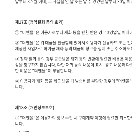
날부터
3
개월 이내
,
그 사실을 안 날 또는 알 수 있었던 날부터
30
일 이
제
17
조
(
청약철회 등의 효과
)
①
"
더엔몰
"
은 이용자로부터 재화 등을 반환 받은 경우
3
영업일 이내에
②
"
더엔몰
"
은 위 대금을 환급함에 있어서 이용자가 신용카드 또는 
제공한 사업자로 하여금 재화 등의 대금의 청구를 정지 또는 취소하도
③ 청약 철회 등의 경우 공급받은 재화 등의 반환에 필요한 비용은 
상을 청구하지 않습니다
.
다만 재화 등의 내용이 표시
·
광고 내용과 다
한 비용은
"
더엔몰
"
이 부담합니다
.
④ 이용자가 재화 등을 제공 받을 때 발송비를 부담한 경우에
"
더엔몰
"
니다
.
제
18
조
(
개인정보보호
)
①
"
더엔몰
"
은 이용자의 정보 수집 시 구매계약 이행에 필요한 최소
니다
.