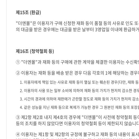
제
15
조
(
환급
)
"
더엔몰
"
은 이용자가 구매 신청한 재화 등이 품절 등의 사유로 인도 
의 대금을 받은 경우에는 대금을 받은 날부터
3
영업일 이내에 환급하거
제
16
조
(
청약철회 등
)
①
"
더엔몰
"
과 재화 등의 구매에 관한 계약을 체결한 이용자는 수신확
② 이용자는 재화 등을 배송 받은 경우 다음 각호의
1
에 해당하는 경우
1.
이용자에게 책임 있는 사유로 재화 등이 멸실 또는 훼손된 경우
(
다만
,
재화 등
2.
이용자의 사용 또는 일부 소비에 의하여 재화 등의 가치가 현저히 감소한 경
3.
시간의 경과에 의하여 재판매가 곤란할 정도로 재화 등의 가치가 현저히 감
4.
같은 성능을 지닌 재화 등으로 복제가 가능한 경우 그 원본인 재화 등의 포장
③ 제
2
항 제
2
호 내지 제
4
호의 경우에
"
더엔몰
"
이 사전에 청약철회 등
등의 조치를 하지 않았다면 이용자의 청약철회 등이 제한되지 않습니
④ 이용자는 제
1
항 및 제
2
항의 규정에 불구하고 재화 등의 내용이 표