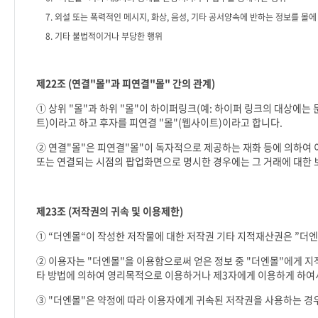
7.
외설 또는 폭력적인 메시지
,
화상
,
음성
,
기타 공서양속에 반하는 정보를 몰에
8.
기타 불법적이거나 부당한 행위
제
22
조
(
연결
"
몰
"
과 피연결
"
몰
"
간의 관계
)
① 상위
"
몰
"
과 하위
"
몰
"
이 하이퍼링크
(
예
:
하이퍼 링크의 대상에는 
트
)
이라고 하고 후자를 피연결
"
몰
"(
웹사이트
)
이라고 합니다
.
② 연결
"
몰
"
은 피연결
"
몰
"
이 독자적으로 제공하는 재화 등에 의하여 
또는 연결되는 시점의 팝업화면으로 명시한 경우에는 그 거래에 대한
제
23
조
(
저작권의 귀속 및 이용제한
)
①
“
더엔몰
“
이 작성한 저작물에 대한 저작권 기타 지적재산권은
”
더엔
② 이용자는
"
더엔몰
"
을 이용함으로써 얻은 정보 중
"
더엔몰
"
에게 지
타 방법에 의하여 영리목적으로 이용하거나 제
3
자에게 이용하게 하여
③
"
더엔몰
"
은 약정에 따라 이용자에게 귀속된 저작권을 사용하는 경