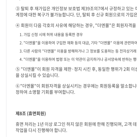
③ 탈퇴 후 재가입은 개인정보 보호법 제
39
조의
7
에서 규정하고 있는 
계정에 대한 복구가 불가능합니다
.
단
,
탈퇴 후 신규 회원으로의 가입
④ 회원이 다음 각호의 사유에 해당하는 경우
, "
더엔몰
"
은 회원자격을 
1.
가입 신청 시에 허위 내용을 등록한 경우
2. "
더엔몰
"
을 이용하여 구입한 재화 등의 대금
,
기타
"
더엔몰
"
이용에 관련하여
3.
다른 사람의
"
더엔몰
"
이용을 방해하거나 그 정보를 도용하는 등 전자상거래
4. "
더엔몰
"
을 이용하여 법령 또는 이 약관이 금지하거나 공서양속에 반하는 행
⑤
"
더엔몰
"
이 회원 자격을 제한
·
정지 시킨 후
,
동일한 행위가
2
회 이
을 상실시킬 수 있습니다
.
⑥
"
더엔몰
"
이 회원자격을 상실시키는 경우에는 회원등록을 말소합
정하여 소명할 기회를 부여합니다
.
제
8
조
(
휴면회원
)
휴면 처리는
1
년 이상 로그인 하지 않은 회원에 한해 진행되며
,
고객 
작업을 다시 진행해야 합니다
.