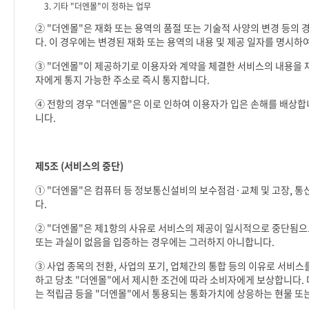
3.
기타
"
더엔몰
"
이 정하는 업무
②
"
더엔몰
"
은 재화 또는 용역의 품절 또는 기술적 사양의 변경 등의 
다
.
이 경우에는 변경된 재화 또는 용역의 내용 및 제공 일자를 명시하
③
"
더엔몰
"
이 제공하기로 이용자와 계약을 체결한 서비스의 내용을 재
자에게 통지 가능한 주소로 즉시 통지합니다
.
④ 전항의 경우
"
더엔몰
"
은 이로 인하여 이용자가 입은 손해를 배상
니다
.
제
5
조
(
서비스의 중단
)
①
"
더엔몰
"
은 컴퓨터 등 정보통신설비의 보수점검
·
교체 및 고장
,
통
다
.
②
"
더엔몰
"
은 제
1
항의 사유로 서비스의 제공이 일시적으로 중단됨으
또는 과실이 없음을 입증하는 경우에는 그러하지 아니합니다
.
③ 사업 종목의 전환
,
사업의 포기
,
업체간의 통합 등의 이유로 서비스를
하고 당초
"
더엔몰
"
에서 제시한 조건에 따라 소비자에게 보상합니다
.
는 적립금 등을
"
더엔몰
"
에서 통용되는 통화가치에 상응하는 현물 또