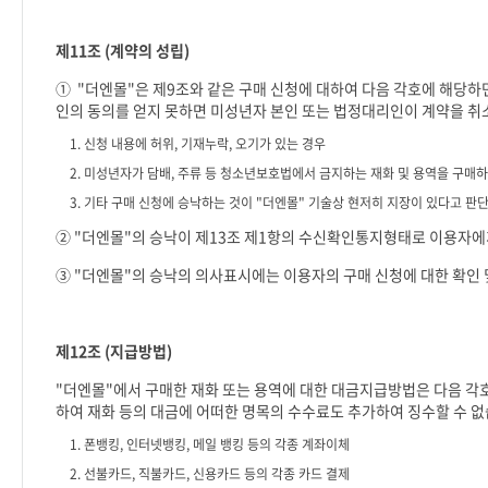
제
11
조
(
계약의 성립
)
①
"
더엔몰
"
은 제
9
조와 같은 구매 신청에 대하여 다음 각호에 해당하
인의 동의를 얻지 못하면 미성년자 본인 또는 법정대리인이 계약을 취
1.
신청 내용에 허위
,
기재누락
,
오기가 있는 경우
2.
미성년자가 담배
,
주류 등 청소년보호법에서 금지하는 재화 및 용역을 구매하
3.
기타 구매 신청에 승낙하는 것이
"
더엔몰
"
기술상 현저히 지장이 있다고 판
②
"
더엔몰
"
의 승낙이 제
13
조 제
1
항의 수신확인통지형태로 이용자에게
③
"
더엔몰
"
의 승낙의 의사표시에는 이용자의 구매 신청에 대한 확인 
제
12
조
(
지급방법
)
"
더엔몰
"
에서 구매한 재화 또는 용역에 대한 대금지급방법은 다음 각호
하여 재화 등의 대금에 어떠한 명목의 수수료도 추가하여 징수할 수 
1.
폰뱅킹
,
인터넷뱅킹
,
메일 뱅킹 등의 각종 계좌이체
2.
선불카드
,
직불카드
,
신용카드 등의 각종 카드 결제