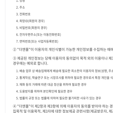
1.
성명
2.
주소
3.
전화번호
4.
희망
ID(
회원의 경우
)
5.
비밀번호
(
회원의 경우
)
6.
전자우편주소
(
또는 이동전화번호
)
7.
면허번호
(
또는 사업자등록번호
)
②
"
더엔몰
"
이 이용자의 개인식별이 가능한 개인정보를 수집하는 때에
③ 제공된 개인정보는 당해 이용자의 동의없이 목적 외의 이용이나 제
경우에는 예외로 합니다
.
1.
배송 업무 상 배송업체에게 배송에 필요한 최소한의 이용자의 정보
(
성명
,
주
2.
통계작성
,
학술연구 또는 시장조사를 위하여 필요한 경우로서 특정 개인을 식
3.
재화 등의 거래에 따른 대금 정산을 위하여 필요한 경우
4.
도용방지를 위하여 본인확인에 필요한 경우
5.
법률의 규정 또는 법률에 의하여 필요한 불가피한 사유가 있는 경우
④
"
더엔몰
"
이 제
2
항과 제
3
항에 의해 이용자의 동의를 받아야 하는 
집목적 및 이용목적
,
제
3
자에 대한 정보제공 관련사항
(
제공받은자
,
제