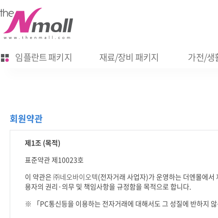
임플란트 패키지
재료/장비 패키지
가전/생활
회원약관
제
1
조
(
목적
)
표준약관 제
10023
호
이 약관은
㈜네오바이오텍
(
전자거래 사업자
)
가 운영하는 더엔몰에서 
용자의 권리
·
의무 및 책임사항을 규정함을 목적으로 합니다
.
※ 「
PC
통신등을 이용하는 전자거래에 대해서도 그 성질에 반하지 않