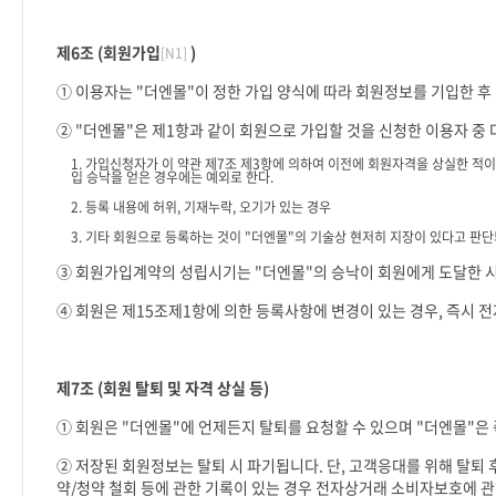
제
6
조
(
회원가입
)
[N1]
① 이용자는
"
더엔몰
"
이 정한 가입 양식에 따라 회원정보를 기입한 
②
"
더엔몰
"
은 제
1
항과 같이 회원으로 가입할 것을 신청한 이용자 중
1.
가입신청자가 이 약관 제
7
조 제
3
항에 의하여 이전에 회원자격을 상실한 적이
입 승낙을 얻은 경우에는 예외로 한다
.
2.
등록 내용에 허위
,
기재누락
,
오기가 있는 경우
3.
기타 회원으로 등록하는 것이
"
더엔몰
"
의 기술상 현저히 지장이 있다고 판단
③ 회원가입계약의 성립시기는
"
더엔몰
"
의 승낙이 회원에게 도달한 
④ 회원은 제
15
조제
1
항에 의한 등록사항에 변경이 있는 경우
,
즉시 전
제
7
조
(
회원 탈퇴 및 자격 상실 등
)
① 회원은
"
더엔몰
"
에 언제든지 탈퇴를 요청할 수 있으며
"
더엔몰
"
은
② 저장된 회원정보는 탈퇴 시 파기됩니다
.
단
,
고객응대를 위해 탈퇴 
약
/
청약 철회 등에 관한 기록이 있는 경우 전자상거래 소비자보호에 관