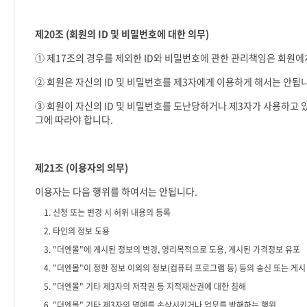
제
20
조
(
회원의
ID
및 비밀번호에 대한 의무
)
① 제
17
조의 경우를 제외한
ID
와 비밀번호에 관한 관리책임은 회원에
② 회원은 자신의
ID
및 비밀번호를 제
3
자에게 이용하게 해서는 안됩
③ 회원이 자신의
ID
및 비밀번호를 도난당하거나 제
3
자가 사용하고 
그에 따라야 합니다
.
제
21
조
(
이용자의 의무
)
이용자는 다음 행위를 하여서는 안됩니다
.
1.
신청 또는 변경 시 허위 내용의 등록
2.
타인의 정보 도용
3. "
더엔몰
"
에 게시된 정보의 변경
,
영리목적으로 도용
,
게시된 가격정보 유포
4. "
더엔몰
"
이 정한 정보 이외의 정보
(
컴퓨터 프로그램 등
)
등의 송신 또는 게시
5. "
더엔몰
"
기타 제
3
자의 저작권 등 지적재산권에 대한 침해
6. "
더엔몰
"
기타 제
3
자의 명예를 손상시키거나 업무를 방해하는 행위