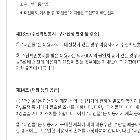
3.
온라인무통장입금
4.
마일리지
,
예치금 등
"
더엔몰
"
이 지급한 포인트에 의한 결제
제
13
조
(
수신확인통지
·
구매신청 변경 및 취소
)
①
"
더엔몰
"
은 이용자의 구매신청이 있는 경우 이용자에게 수신확인
② 수신확인통지를 받은 이용자는 의사표시의 불일치 등이 있는 경우에
몰
"
은 배송 전에 이용자의 요청이 있는 경우에는 지체없이 그 요청에
관한 규정에 따릅니다
.
제
14
조
(
재화 등의 공급
)
①
"
더엔몰
"
은 이용자와 재화 등의 공급시기에 관하여 별도의 약정이 
작
,
포장 등 기타의 필요한 조치를 취합니다
.
다만
, "
더엔몰
"
이 이미 
3
영업일 이내에 조치를 취합니다
.
이때
"
더엔몰
"
은 이용자가 재화 등
②
"
더엔몰
"
은 이용자가 구매한 재화에 대해 배송수단
,
수단별 배송비
한 경우에는 그로 인한 이용자의 손해를 배상하여야 합니다
.
다만
"
더