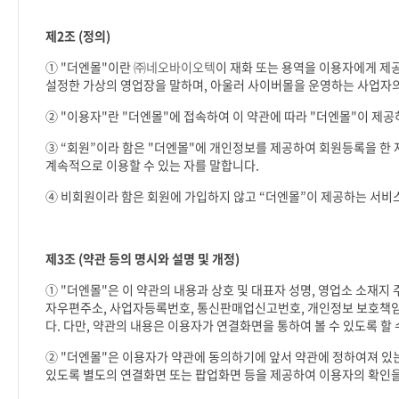
제
2
조
(
정의
)
①
"
더엔몰
"
이란
㈜네오바이오텍
이 재화 또는 용역을 이용자에게 제
설정한 가상의 영업장을 말하며
,
아울러 사이버몰을 운영하는 사업자
②
"
이용자
"
란
"
더엔몰
"
에 접속하여 이 약관에 따라
"
더엔몰
"
이 제공
③
“
회원
”
이라 함은
"
더엔몰
"
에 개인정보를 제공하여 회원등록을 한
계속적으로 이용할 수 있는 자를 말합니다
.
④ 비회원이라 함은 회원에 가입하지 않고
“
더엔몰
”
이 제공하는 서비
제
3
조
(
약관 등의 명시와 설명 및 개정
)
①
"
더엔몰
"
은 이 약관의 내용과 상호 및 대표자 성명
,
영업소 소재지 
자우편주소
,
사업자등록번호
,
통신판매업신고번호
,
개인정보 보호책임
다
.
다만
,
약관의 내용은 이용자가 연결화면을 통하여 볼 수 있도록 할
②
"
더엔몰
"
은 이용자가 약관에 동의하기에 앞서 약관에 정하여져 있
있도록 별도의 연결화면 또는 팝업화면 등을 제공하여 이용자의 확인