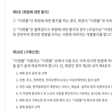
제
9
조
(
회원에 대한 통지
)
①
"
더엔몰
"
이 회원에 대한 통지를 하는 경우
,
회원이
"
더엔몰
"
과 미
②
"
더엔몰
"
은 불특정다수 회원에 대한 통지의 경우
1
주일이상
"
더엔
와 관련하여 중대한 영향을 미치는 사항에 대하여는 개별통지를 합니
제
10
조
(
구매신청
)
"
더엔몰
"
이용자는
"
더엔몰
"
상에서 다음 또는 이와 유사한 방법에 
을 알기 쉽게 제공하여야 합니다
.
단
,
회원인 경우 제
2
호 내지 제
4
호의
1.
재화 등의 검색 및 선택
2.
성명
,
주소
,
전화번호
,
전자우편주소
(
또는 이동전화번호
)
등의 입력
3.
약관 내용
,
청약철회권이 제한되는 서비스
,
배송료
·
설치비 등의 비용부담과 
4.
이 약관에 동의하고 위
3.
호의 사항을 확인하거나 거부하는 표시
(
예
,
마우스 
5.
재화 등의 구매신청 및 이에 관한 확인 또는
"
더엔몰
"
의 확인에 대한 동의
6.
결제 방법의 선택