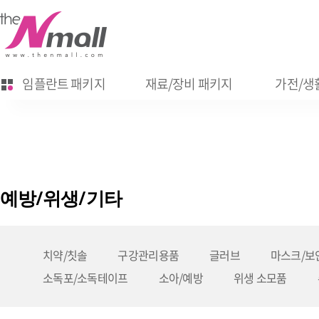
임플란트 패키지
재료/장비 패키지
가전/생활
예방/위생/기타
치약/칫솔
구강관리용품
글러브
마스크/보
소독포/소독테이프
소아/예방
위생 소모품