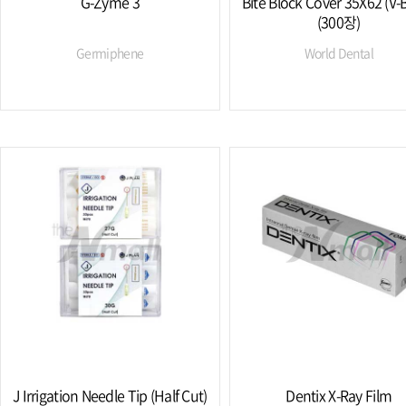
G-Zyme 3
Bite Block Cover 35X62 (V-
(300장)
Germiphene
World Dental
J Irrigation Needle Tip (Half Cut)
Dentix X-Ray Film