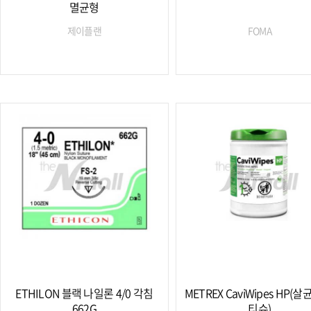
멸균형
제이플랜
FOMA
ETHILON 블랙 나일론 4/0 각침
METREX CaviWipes HP(살
662G
티슈)